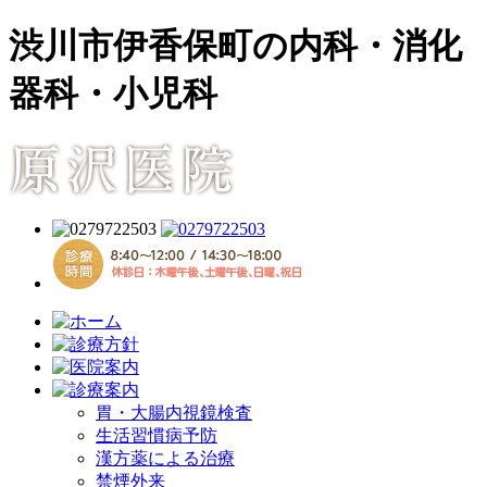
渋川市伊香保町の内科・消化
器科・小児科
胃・大腸内視鏡検査
生活習慣病予防
漢方薬による治療
禁煙外来