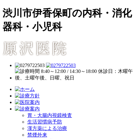
渋川市伊香保町の内科・消化
器科・小児科
胃・大腸内視鏡検査
生活習慣病予防
漢方薬による治療
禁煙外来