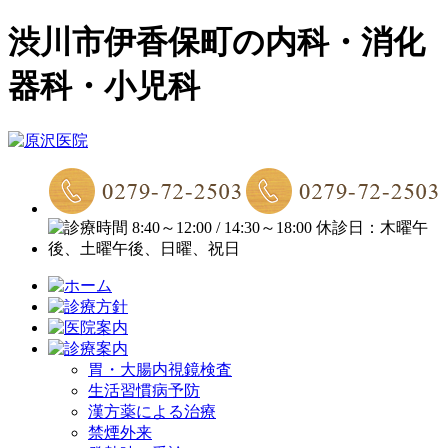
渋川市伊香保町の内科・消化
器科・小児科
胃・大腸内視鏡検査
生活習慣病予防
漢方薬による治療
禁煙外来