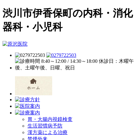
渋川市伊香保町の内科・消化
器科・小児科
胃・大腸内視鏡検査
生活習慣病予防
漢方薬による治療
禁煙外来